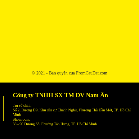
© 2021 - Bản quyền của FromCauDat.com
Công ty TNHH SX TM DV Nam Ân
Trụ sở chính:
Số 2, Đường D9, Khu dân cư Chánh Nghĩa, Phường Thủ Dầu Một, TP. Hồ Chí
Minh
Showroom:
88 - 90 Đường 65, Phường Tân Hưng, TP. Hồ Chí Minh