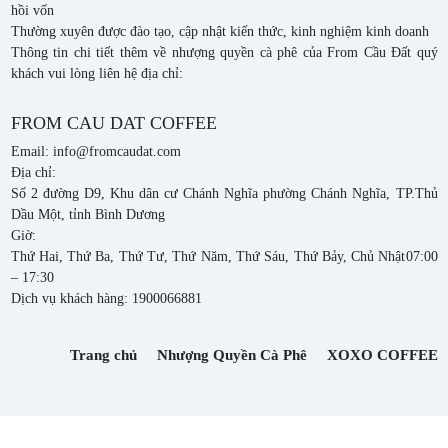
hồi vốn
Thường xuyên được đào tạo, cập nhật kiến thức, kinh nghiệm kinh doanh
Thông tin chi tiết thêm về nhượng quyền cà phê của From Cầu Đất quý
khách vui lòng liên hệ địa chỉ:
FROM CAU DAT COFFEE
Email:
info@fromcaudat.com
Địa chỉ:
Số 2 đường D9, Khu dân cư Chánh Nghĩa
phường Chánh Nghĩa, TP.Thủ
Dầu Một
,
tỉnh Bình Dương
Giờ:
Thứ Hai, Thứ Ba, Thứ Tư, Thứ Năm, Thứ Sáu, Thứ Bảy, Chủ Nhật
07:00
– 17:30
Dịch vụ khách hàng:
1900066881
Trang chủ
Nhượng Quyền Cà Phê
XOXO COFFEE