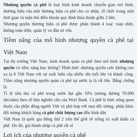
Nhượng quyền cà phê
là loại hình kinh doanh chuyển giao mô hình,
thương hiệu của một thương hiệu cà phê cho cá nhân, tổ chức trong một
thời gian và tuân thủ điều khoản quy định thỏa thuận giữa 2 bên.
Nhượng quyền thương hiệu cà phê được phân thành 4 loại: toàn diện,
không toàn diện, quản lý và đầu tư vốn.
Tiềm năng của mô hình nhượng quyền cà phê tại
Việt Nam
Tại thị trường Việt Nam, kinh doanh quán cà phê theo mô hình
nhượng
quyền
có tiềm năng hay không? Hình thức nhượng quyền cafe không còn
xa lạ ở Việt Nam với sự xuất hiện của nhiều tên tuổi lớn và thành công.
Tiềm năng nhượng quyền quán cà phê tại nước ta là rất lớn. Bằng chứng
là:
Tỉ lệ tiêu thụ cà phê trong nước đạt gần 10% (tương đương 70.000
tấn/năm) theo số liệu nghiên cứu của Worl Bank. Cà phê là thức uống quen
thuộc của phần đông người Việt và phù hợp với mọi đối tượng, phân khúc
đối tượng khách hàng
cà phê chất lượng cao
đến bình dân
Việt Nam là quốc gia đứng thứ 2 trên thế giới về trồng và xuất khẩu cà
phê. Do đó, giá thành nhập cà phê rất rẻ
Lợi ích của nhượng quyền cà phê