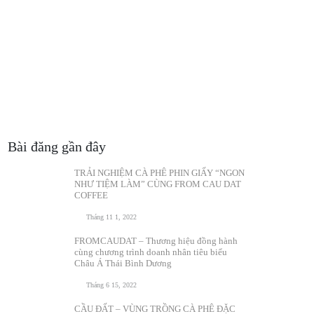
Bài đăng gần đây
TRẢI NGHIỆM CÀ PHÊ PHIN GIẤY “NGON
NHƯ TIỆM LÀM” CÙNG FROM CAU DAT
COFFEE
Tháng 11 1, 2022
FROMCAUDAT – Thương hiệu đồng hành
cùng chương trình doanh nhân tiêu biểu
Châu Á Thái Bình Dương
Tháng 6 15, 2022
CẦU ĐẤT – VÙNG TRỒNG CÀ PHÊ ĐẶC