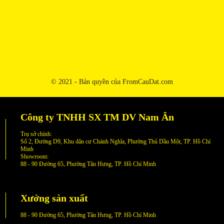
© 2021 - Bản quyền của FromCauDat.com
Công ty TNHH SX TM DV Nam Ân
Trụ sở chính:
Số 2, Đường D9, Khu dân cư Chánh Nghĩa, Phường Thủ Dầu Một, TP. Hồ Chí
Minh
Showroom:
88 - 90 Đường 65, Phường Tân Hưng, TP. Hồ Chí Minh
Xưởng sản xuất
88 - 90 Đường 65, Phường Tân Hưng, TP. Hồ Chí Minh