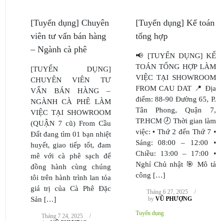
[Tuyển dụng] Chuyên
[Tuyển dụng] Kế toán
viên tư vấn bán hàng
tổng hợp
– Ngành cà phê
📢 [TUYỂN DỤNG] KẾ
TOÁN TỔNG HỢP LÀM
[TUYỂN DỤNG]
VIỆC TẠI SHOWROOM
CHUYÊN VIÊN TƯ
FROM CAU DAT 📍 Địa
VẤN BÁN HÀNG –
điểm: 88-90 Đường 65, P.
NGÀNH CÀ PHÊ LÀM
Tân Phong, Quận 7,
VIỆC TẠI SHOWROOM
TP.HCM 🕗 Thời gian làm
(QUẬN 7 cũ) From Cầu
việc: • Thứ 2 đến Thứ 7 •
Đất đang tìm 01 bạn nhiệt
Sáng: 08:00 – 12:00 •
huyết, giao tiếp tốt, đam
Chiều: 13:00 – 17:00 •
mê với cà phê sạch để
Nghỉ Chủ nhật 🎯 Mô tả
đồng hành cùng chúng
công […]
tôi trên hành trình lan tỏa
giá trị của Cà Phê Đặc
Tháng 6 27, 2025
/
Sản […]
by
VŨ PHƯỢNG
Tuyển dụng
Tháng 7 24, 2025
/