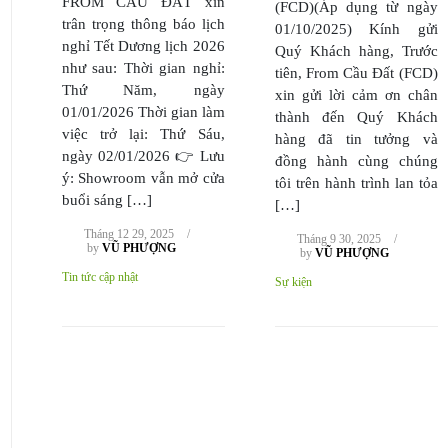
FROM CẦU ĐẤT xin
(FCD)(Áp dụng từ ngày
trân trọng thông báo lịch
01/10/2025) Kính gửi
nghỉ Tết Dương lịch 2026
Quý Khách hàng, Trước
như sau: Thời gian nghỉ:
tiên, From Cầu Đất (FCD)
Thứ Năm, ngày
xin gửi lời cảm ơn chân
01/01/2026 Thời gian làm
thành đến Quý Khách
việc trở lại: Thứ Sáu,
hàng đã tin tưởng và
ngày 02/01/2026 👉 Lưu
đồng hành cùng chúng
ý: Showroom vẫn mở cửa
tôi trên hành trình lan tỏa
buổi sáng […]
[…]
Tháng 12 29, 2025
/
Tháng 9 30, 2025
/
by
VŨ PHƯỢNG
by
VŨ PHƯỢNG
Tin tức cập nhật
Sự kiện