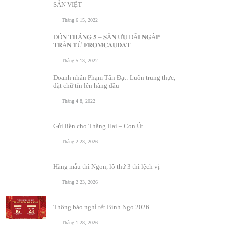
SẢN VIỆT
Tháng 6 15, 2022
ĐÓ𝐍 𝐓𝐇Á𝐍𝐆 𝟓 – 𝐒Ă𝐍 Ư𝐔 ĐÃ𝐈 𝐍𝐆Ậ𝐏
𝐓𝐑À𝐍 𝐓Ừ 𝐅𝐑𝐎𝐌𝐂𝐀𝐔𝐃𝐀𝐓
Tháng 5 13, 2022
Doanh nhân Phạm Tấn Đạt: Luôn trung thực,
đặt chữ tín lên hàng đầu
Tháng 4 8, 2022
Gửi liền cho Thằng Hai – Con Út
Tháng 2 23, 2026
Hàng mẫu thì Ngon, lô thứ 3 thì lệch vị
Tháng 2 23, 2026
Thông báo nghỉ tết Bính Ngọ 2026
Tháng 1 28, 2026