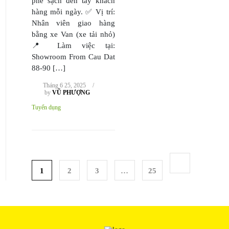
phê sạch đến tay khách
hàng mỗi ngày. ✅ Vị trí:
Nhân viên giao hàng
bằng xe Van (xe tải nhỏ)
📍 Làm việc tại:
Showroom From Cau Dat
88-90 […]
Tháng 6 25, 2025
/
by
VŨ PHƯỢNG
Tuyển dụng
1
2
3
…
25