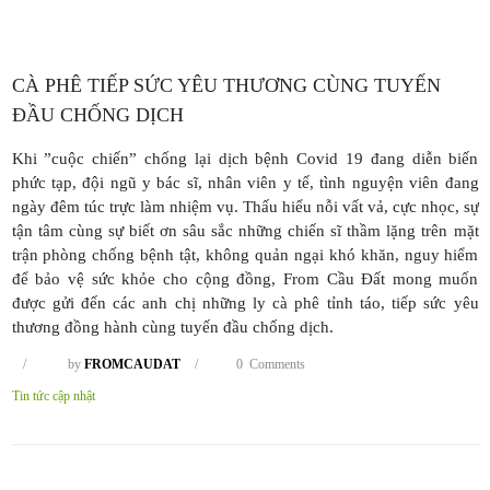
CÀ PHÊ TIẾP SỨC YÊU THƯƠNG CÙNG TUYẾN
ĐẦU CHỐNG DỊCH
Khi ”cuộc chiến” chống lại dịch bệnh Covid 19 đang diễn biến
phức tạp, đội ngũ y bác sĩ, nhân viên y tế, tình nguyện viên đang
ngày đêm túc trực làm nhiệm vụ. Thấu hiểu nỗi vất vả, cực nhọc, sự
tận tâm cùng sự biết ơn sâu sắc những chiến sĩ thầm lặng trên mặt
trận phòng chống bệnh tật, không quản ngại khó khăn, nguy hiểm
để bảo vệ sức khỏe cho cộng đồng, From Cầu Đất mong muốn
được gửi đến các anh chị những ly cà phê tỉnh táo, tiếp sức yêu
thương đồng hành cùng tuyến đầu chống dịch.
/
by
FROMCAUDAT
/
0 Comments
Tin tức cập nhật