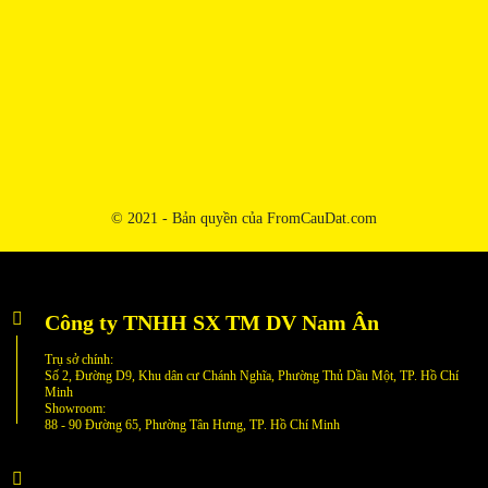
© 2021 - Bản quyền của FromCauDat.com
Công ty TNHH SX TM DV Nam Ân
Trụ sở chính:
Số 2, Đường D9, Khu dân cư Chánh Nghĩa, Phường Thủ Dầu Một, TP. Hồ Chí
Minh
Showroom:
88 - 90 Đường 65, Phường Tân Hưng, TP. Hồ Chí Minh