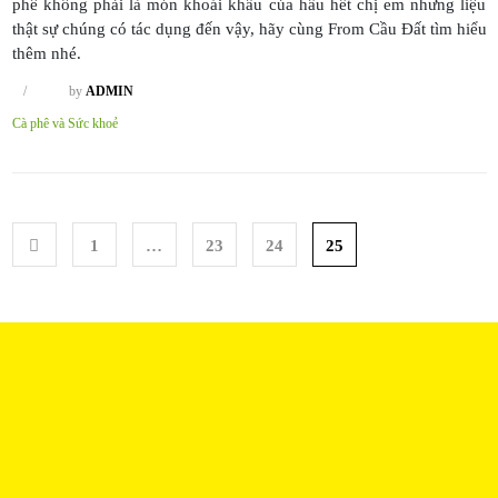
phê không phải là món khoái khẩu của hầu hết chị em nhưng liệu
thật sự chúng có tác dụng đến vậy, hãy cùng From Cầu Đất tìm hiểu
thêm nhé.
/
by
ADMIN
Cà phê và Sức khoẻ
1
…
23
24
25