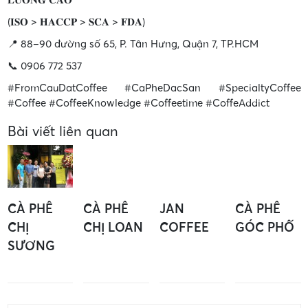
(𝐈𝐒𝐎 > 𝐇𝐀𝐂𝐂𝐏 > 𝐒𝐂𝐀 > 𝐅𝐃𝐀)
📍 88–90 đường số 65, P. Tân Hưng, Quận 7, TP.HCM
📞 0906 772 537
#FromCauDatCoffee #CaPheDacSan #SpecialtyCoffee
#Coffee #CoffeeKnowledge #Coffeetime #CoffeAddict
Bài viết liên quan
CÀ PHÊ
CÀ PHÊ
JAN
CÀ PHÊ
CHỊ
CHỊ LOAN
COFFEE
GÓC PHỐ
SƯƠNG