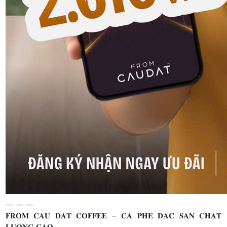
— — —
𝐅𝐑𝐎𝐌 𝐂𝐀𝐔 𝐃𝐀𝐓 𝐂𝐎𝐅𝐅𝐄𝐄 – 𝐂𝐀 𝐏𝐇𝐄 𝐃𝐀𝐂 𝐒𝐀𝐍 𝐂𝐇𝐀𝐓
𝐋𝐔𝐎𝐍𝐆 𝐂𝐀𝐎