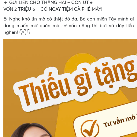
🔸 GỬI LIỀN CHO THẰNG HAI – CON ÚT🔸
VỐN 2 TRIỆU 6 = CÓ NGAY TIỆM CÀ PHÊ MÁY!
☕️ Nghe khó tin mà có thiệt đó đa. Bà con miền Tây mình ai
đang muốn mở quán mà sợ vốn nặng thì bơi vô đây liền
nghen! 👇👇👇