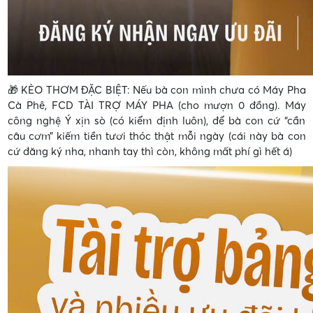
🎁 KÈO THƠM ĐẶC BIỆT: Nếu bà con mình chưa có Máy Pha
Cà Phê, FCD TÀI TRỢ MÁY PHA (cho mượn 0 đồng). Máy
công nghệ Ý xịn sò (có kiểm định luôn), để bà con cứ “cần
câu cơm” kiếm tiền tươi thóc thật mỗi ngày (cái này bà con
cứ đăng ký nha, nhanh tay thì còn, không mất phí gì hết á)