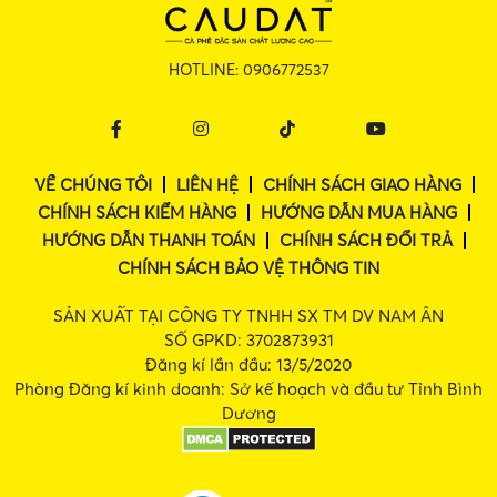
HOTLINE:
0906772537
VỀ CHÚNG TÔI
LIÊN HỆ
CHÍNH SÁCH GIAO HÀNG
CHÍNH SÁCH KIỂM HÀNG
HƯỚNG DẪN MUA HÀNG
HƯỚNG DẪN THANH TOÁN
CHÍNH SÁCH ĐỔI TRẢ
CHÍNH SÁCH BẢO VỆ THÔNG TIN
SẢN XUẤT TẠI CÔNG TY TNHH SX TM DV NAM ÂN
SỐ GPKD: 3702873931
Đăng kí lần đầu: 13/5/2020
Phòng Đăng kí kinh doanh: Sở kế hoạch và đầu tư Tỉnh Bình
Dương