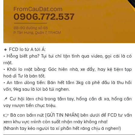
🔸 FCD lo từ A tới Á:
• Hỗng biết pha? Tụi tui chỉ tận tình qua video, gọi cái là có
mặt.
• Khỏi lo mặt bằng: Góc hiên nhà, xe đẩy, hay kệ tiệm tạp
hoá dì Tư là bán tốt.
• An tâm dòng tiền: Bán hết tầm 3kg cà phê đầu là thu hồi
vốn, 9kg sau là lời bỏ túi nghen.
📌 Cơ hội làm chủ trong tầm tay, hổng cần đi xa, hổng cần
vay mượn tiền chục triệu.
👉 Bà con bấm nút [GỬI TIN NHẮN] bên dưới để FCD tư vấn
xem khu vực mình còn suất nhận máy không nha!
(Nhanh tay kẻo người ta xí phần hết ráng chịu á nghen!)