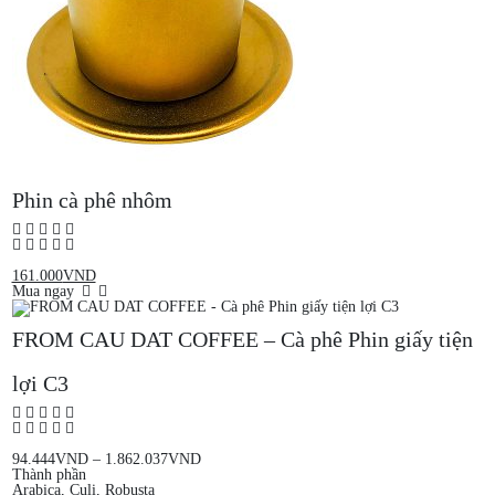
Phin cà phê nhôm
161.000
VND
Mua ngay
FROM CAU DAT COFFEE – Cà phê Phin giấy tiện
lợi C3
94.444
VND
–
1.862.037
VND
Thành phần
Arabica, Culi, Robusta