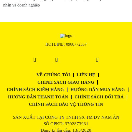
nhân và doanh nghiệp
HOTLINE:
0906772537
VỀ CHÚNG TÔI
LIÊN HỆ
CHÍNH SÁCH GIAO HÀNG
CHÍNH SÁCH KIỂM HÀNG
HƯỚNG DẪN MUA HÀNG
HƯỚNG DẪN THANH TOÁN
CHÍNH SÁCH ĐỔI TRẢ
CHÍNH SÁCH BẢO VỆ THÔNG TIN
SẢN XUẤT TẠI CÔNG TY TNHH SX TM DV NAM ÂN
SỐ GPKD: 3702873931
Đăng kí lần đầu: 13/5/2020