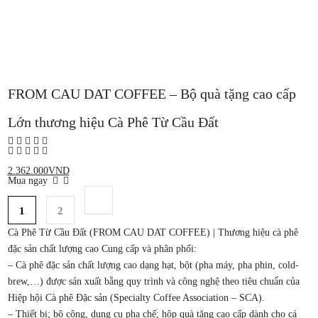
FROM CAU DAT COFFEE – Bộ quà tặng cao cấp
Lớn thương hiệu Cà Phê Từ Cầu Đất
2.362.000
VND
Mua ngay
1
2
Cà Phê Từ Cầu Đất (FROM CAU DAT COFFEE) | Thương hiệu cà phê
đặc sản chất lượng cao Cung cấp và phân phối:
– Cà phê đặc sản chất lượng cao dạng hạt, bột (pha máy, pha phin, cold-
brew,…) được sản xuất bằng quy trình và công nghệ theo tiêu chuẩn của
Hiệp hội Cà phê Đặc sản (Specialty Coffee Association – SCA).
– Thiết bị; bộ công, dụng cụ pha chế; hộp quà tặng cao cấp dành cho cá