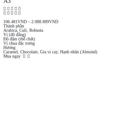
A3
106.481
VND
–
2.088.889
VND
Thành phần
Arabica, Culi, Robusta
Vị (độ đắng)
Độ đậm (thể chất)
Vị chua đặc trưng
Hương
Caramel, Chocolate, Gia vị cay, Hạnh nhân (Almond)
Mua ngay