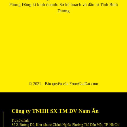
Phòng Đăng kí kinh doanh: Sở kế hoạch và đầu tư Tỉnh Bình
Dương
© 2021 - Bản quyền của FromCauDat.com
Công ty TNHH SX TM DV Nam Ân
Trụ sở chính:
Số 2, Đường D9, Khu dân cư Chánh Nghĩa, Phường Thủ Dầu Một, TP. Hồ Chí