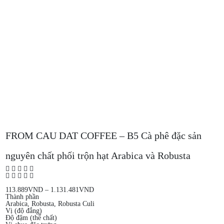
FROM CAU DAT COFFEE – B5 Cà phê đặc sản
nguyên chất phối trộn hạt Arabica và Robusta
113.889
VND
–
1.131.481
VND
Thành phần
Arabica, Robusta, Robusta Culi
Vị (độ đắng)
Độ đậm (thể chất)