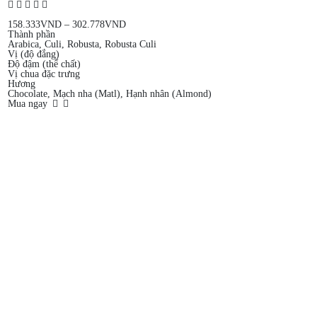
158.333
VND
–
302.778
VND
Thành phần
Arabica, Culi, Robusta, Robusta Culi
Vị (độ đắng)
Độ đậm (thể chất)
Vị chua đặc trưng
Hương
Chocolate, Mạch nha (Matl), Hạnh nhân (Almond)
Mua ngay