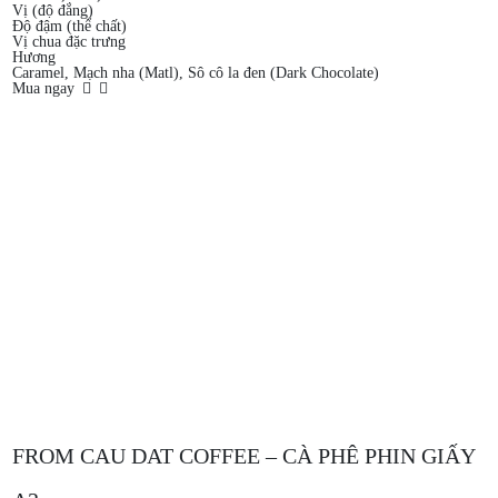
Vị (độ đắng)
Độ đậm (thể chất)
Vị chua đặc trưng
Hương
Caramel, Mạch nha (Matl), Sô cô la đen (Dark Chocolate)
Mua ngay
FROM CAU DAT COFFEE – CÀ PHÊ PHIN GIẤY