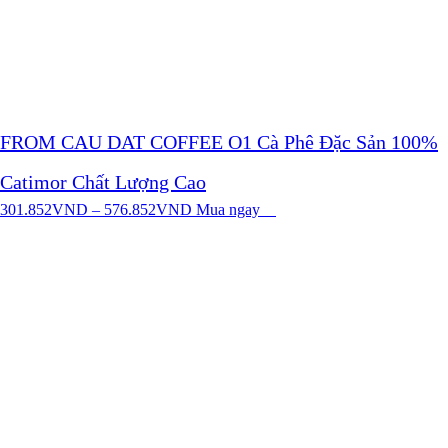
FROM CAU DAT COFFEE O1 Cà Phê Đặc Sản 100%
Catimor Chất Lượng Cao
301.852
VND
–
576.852
VND
Mua ngay