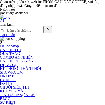
Chào mừng đến với website FROM CAU DAT COFFEE, vui lòng
đăng nhập hoặc đăng kí để nhận ưu đãi
Ngôn ngữ
[language-switcher]
All
Tìm kiếm
Tài khoản
0
Online Shop
CÀ PHÊ TÚI
QUÀ TẶNG
COMBO AN NHIÊN
CÀ PHÊ PHIN GIẤY
DỤNG CỤ
HỆ THỐNG PHÂN PHỐI
SHOWROOM
ONLINE
HORECA
ĐẠI LÝ
CHUỖI SIÊU THỊ
KHUYẾN MÃI
TIN TỨC & SỰ KIỆN
BLOG
SỰ KIỆN