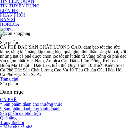
TIN LIÊN QUAN
TIN TUYỂN DỤNG
LIÊN HỆ
PHÂN PHỐI
BÁN SỈ
HORECA
0
Sản phẩm
CÀ PHÊ ĐẶC SẢN CHẤT LƯỢNG CAO, đảm bảo tốt cho sức
khoẻ, tăng khả năng tập trung hiệu quả, giúp tinh thần sảng khoái, với
những hạt cà phê được chọn lọc tốt nhất đến từ vùng trồng cà phê đặc
sản ngon nhất Việt Nam, Arabica Cầu Đất – Lâm Đồng, Robusta
Buôn Ma Thuột – Đăk Lăk, tuân thủ Quy Trình 10 Bước Kiểm Soát
Cà Phê Đặc Sản Chất Lượng Cao Và 10 Tiêu Chuẩn Của Hiệp Hội
Cà Phê Đặc Sản SCA.
Trang chủ
Sản phẩm
Danh mục
CÀ PHÊ
* Sản phẩm dành cho thưởng thức
* Sản phẩm dành cho kinh doanh
Sản phẩm đã phối trộn
Quà tặng
Trang thiết bị
* Máy pha cà phê