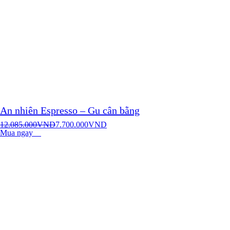
An nhiên Espresso – Gu cân bằng
12.085.000
VND
7.700.000
VND
Mua ngay