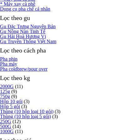
* Máy xay cà phê
Dụng cụ pha chế cá nhân
Lọc theo gu
Gu Đặc Trưng Nguyên Bản
Gu Nồng Nàn Tinh Tế
Gu Hài Hoà Hương Vị
Gu Truyền Thống Việt Nam
Lọc theo cách pha
Pha phin
Pha máy
Pha coldbrew/pour over
Lọc theo kg
2000G
(11)
125g
(9)
750g
(9)
Hộp 10 gói
(3)
Hộp 5 gói
(3)
Thùng (10 hộp loại 10 gói)
(3)
Thùng (10 hộp loại 5 gói)
(3)
250G
(12)
500G
(14)
1000G
(11)