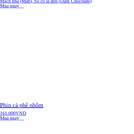
Mạch nha (Matl), Sô cô la đen (Dark Chocolate)
Mua ngay
Phin cà phê nhôm
161.000
VND
Mua ngay