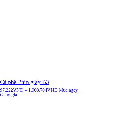
Cà phê Phin giấy B3
97.222
VND
–
1.903.704
VND
Mua ngay
Giảm giá!