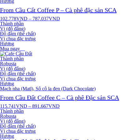
Hương
From Cầu Cất Coffee P – Cà phê đặc sản SCA
102.778
VND
–
787.037
VND
Thành phần
Vị (độ đắng)
Độ đậm (thể chất)
Vị chua đặc trưng
Hương
Mua ngay
Thành phần
Robusta
Vị (độ đắng)
Độ đậm (thể chất)
Vị chua đặc trưng
Hương
Mạch nha (Matl), Sô cô la đen (Dark Chocolate)
From Cầu Đất Coffee C – Cà phê Đặc sản SCA
115.741
VND
–
891.667
VND
Thành phần
Robusta
Vị (độ đắng)
Độ đậm (thể chất)
Vị chua đặc trưng
Hương