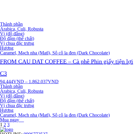
Thành phần
Arabica, Culi, Robusta
Vị (độ đắng)
Độ đậm (thể chất)
Vị chua đặc trưng
Hương
Caramel, Mạch nha (Matl), Sô cô la đen (Dark Chocolate)
FROM CAU DAT COFFEE – Cà phê Phin giấy tiện lợi
C3
94.444
VND
–
1.862.037
VND
Thành phần
Arabica, Culi, Robusta
Vị (độ đắng)
Độ đậm (thể chất)
Vị chua đặc trưng
Hương
Caramel, Mạch nha (Matl), Sô cô la đen (Dark Chocolate)
Mua ngay
1
2
3