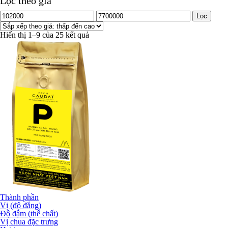
Lọc theo giá
Lọc
Hiển thị 1–9 của 25 kết quả
Thành phần
Vị (độ đắng)
Độ đậm (thể chất)
Vị chua đặc trưng