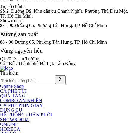
Trụ sở chính:
Số 2, Đường D9, Khu dân cư Chánh Nghĩa, Phường Thủ Dầu Một,
TP. Hồ Chí Minh
Showroom:
88 - 90 Đường 65, Phường Tân Hưng, TP. Hồ Chí Minh
Xưởng sản xuất
88 - 90 Đường 65, Phường Tân Hưng, TP. Hồ Chí Minh
Vùng nguyên liệu
QL20, Xuân Trường,
Cầu Đất, Thành phố Đà Lạt, Lâm Đồng
Tìm kiếm
Online Shop
CÀ PHÊ TÚI
QUÀ TẶNG
COMBO AN NHIÊN
CÀ PHÊ PHIN GIẤY
DỤNG CỤ
HỆ THỐNG PHÂN PHỐI
SHOWROOM
ONLINE
HORECA