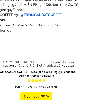
 đổi lại, gửi bù MIỄN PHÍ ạ. ( Các bạn nhớ QUAY
ải quyết nhé).
COFFEE tại:
@FROMCAUDATCOFFEE
ok)
cofffee #CaPheDacSanChatLuongCao
phamay
OM CAU DAT COFFEE – B3 Cà phê đặc sản nguyên chất phối
trộn hạt Arabica và Robusta
158.333
VND
–
302.778
VND
Mua ngay