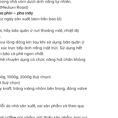
 trong nhà vòm dưới ánh nắng tự nhiên.
 (Medium Roast)
ha phin – pha máy
 từ ngày sản xuất (xem trên bao bì)
, hãy bảo quản ở nơi thoáng mát, nhiệt độ
.
vui lòng đóng kín sau khi sử dụng, bảo quản ở
 xúc trực tiếp ánh nắng mặt trời. Sử dụng hết
m bảo cà phê ngon nhất.
phê chuyên dụng có chức năng hút chân không
750g, 1000g, 2000g (tuỳ chọn)
 (tuỳ chọn)
iấy kraft, tráng màng nhôm bên trong, đóng valve
 lỗi do nhà sản xuất, sai sản phẩm và theo quy
t coffee gởi nhầm, gửi thiếu sản phẩm, bạn vui