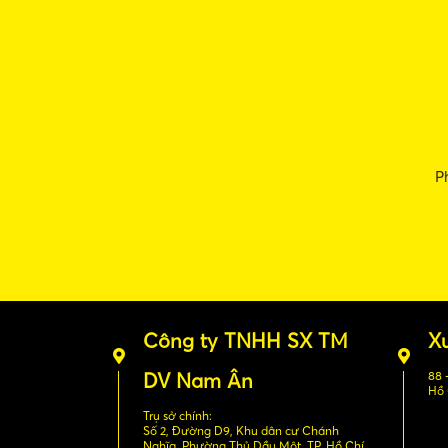
P
Công ty TNHH SX TM
X
DV Nam Ân
88 
Hồ 
Trụ sở chính:
Số 2, Đường D9, Khu dân cư Chánh
Nghĩa, Phường Thủ Dầu Một, TP. Hồ Chí