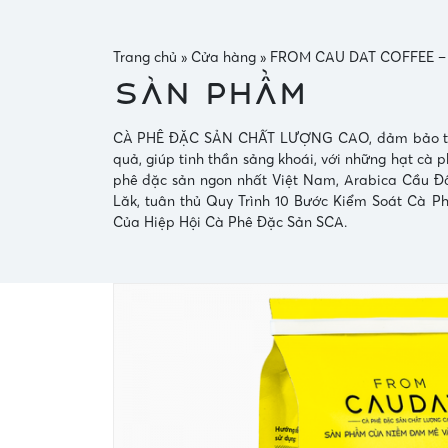
Trang chủ
»
Cửa hàng
»
FROM CAU DAT COFFEE – A
Sản phẩm
CÀ PHÊ ĐẶC SẢN CHẤT LƯỢNG CAO, đảm bảo tốt c
quả, giúp tinh thần sảng khoái, với những hạt cà p
phê đặc sản ngon nhất Việt Nam, Arabica Cầu Đ
Lăk, tuân thủ Quy Trình 10 Bước Kiểm Soát Cà 
Của Hiệp Hội Cà Phê Đặc Sản SCA.