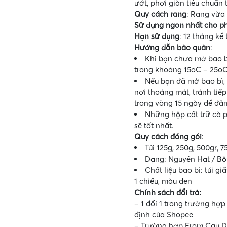
ướt, phơi giàn tiêu chuẩn
Quy cách rang
: Rang vừa
Sử dụng ngon nhất cho p
Hạn sử dụng
: 12 tháng kể
Hướng
dẫn
bảo
quản
:
Khi bạn chưa mở bao bì
trong khoảng 15oC – 25oC
Nếu bạn đã mở bao bì, 
nơi thoáng mát, tránh tiếp
trong vòng 15 ngày để đả
Những hộp cất trữ cà 
sẽ tốt nhất.
Quy
cách
đóng
gói
:
Túi 125g, 250g, 500gr, 
Dạng: Nguyên Hạt / Bột
Chất liệu bao bì: túi g
1 chiều, màu đen
Chính sách đổi trả:
– 1 đổi 1 trong trường hợp
định của Shopee
– Trường hợp From Cau Da