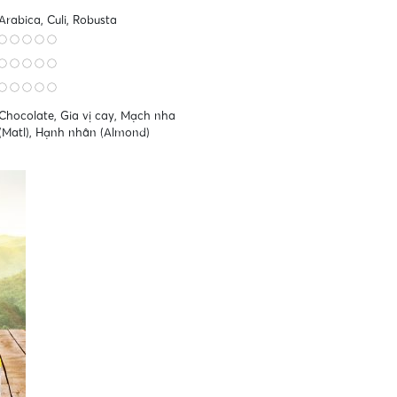
Arabica, Culi, Robusta
Chocolate, Gia vị cay, Mạch nha
(Matl), Hạnh nhân (Almond)