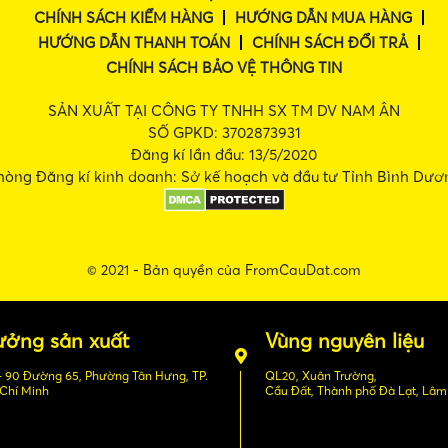
CHÍNH SÁCH KIỂM HÀNG
HƯỚNG DẪN MUA HÀNG
HƯỚNG DẪN THANH TOÁN
CHÍNH SÁCH ĐỔI TRẢ
CHÍNH SÁCH BẢO VỆ THÔNG TIN
SẢN XUẤT TẠI CÔNG TY TNHH SX TM DV NAM ÂN
SỐ GPKD: 3702873931
Đăng kí lần đầu: 13/5/2020
hòng Đăng kí kinh doanh: Sở kế hoạch và đầu tư Tỉnh Bình Dươ
© 2021 - Bản quyền của FromCauDat.com
ưởng sản xuất
Vùng nguyên liệu
- 90 Đường 65, Phường Tân Hưng, TP.
QL20, Xuân Trường,
Chí Minh
Cầu Đất, Thành phố Đà Lạt, Lâ