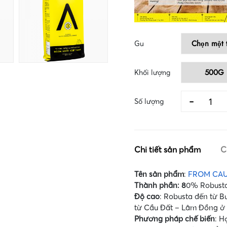
Gu
Khối lượng
FROM
-
Số lượng
CAU
DAT
COFFEE
-
A3
Cà
phê
Chi tiết sản phẩm
C
đặc
sản
chất
Tên
sản
phẩm
:
FROM CAU
lượng
Thành phần: 8
0% Robusta
cao
số
Độ cao
: Robusta đến từ B
lượng
từ Cầu Đất – Lâm Đồng ở 
Phương
pháp
chế
biến
: H