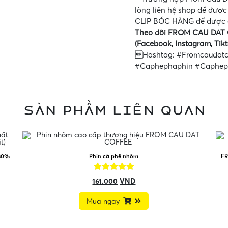
lòng liên hệ shop để được
CLIP BÓC HÀNG để được gi
Theo dõi FROM CAU DAT 
(Facebook, Instagram, Tikt

Hashtag: #Fromcaudat
#Caphephaphin #Caphe
Sản phẩm liên quan
(80%
Phin cà phê nhôm
FR
161.000
VND
Mua ngay