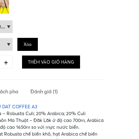
Xóa
+
THÊM VÀO GIỎ HÀNG
ách pha
Đánh giá (1)
 DAT COFFEE A3
 – Robusta Culi; 20% Arabica; 20% Culi
uôn Ma Thuột – Đăk Lăk ở độ cao 700m, Arabica
độ cao 1650m so với mực nước biển.
ạt Robusta chế biến khô, hạt Arabica chế biến