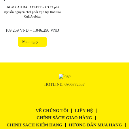
FROM CAU DAT COFFEE – C3 Cà phê
đặc sản nguyên chất phối trộn hạt Robusta
Culi Arabica
109.259
VND
–
1.046.296
VND
Mua ngay
HOTLINE:
0906772537
VỀ CHÚNG TÔI
LIÊN HỆ
CHÍNH SÁCH GIAO HÀNG
CHÍNH SÁCH KIỂM HÀNG
HƯỚNG DẪN MUA HÀNG