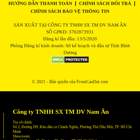
HƯỚNG DẪN THANH TOÁN
CHÍNH SÁCH ĐỔI TRẢ
CHÍNH SÁCH BẢO VỆ THÔNG TIN
SẢN XUẤT TẠI CÔNG TY TNHH SX TM DV NAM ÂN
SỐ GPKD: 3702873931
Đăng kí lần đầu: 13/5/2020
Phòng Đăng kí kinh doanh: Sở kế hoạch và đầu tư Tỉnh Bình
Dương
© 2021 - Bản quyền của FromCauDat.com
Công ty TNHH SX TM DV Nam Ân
Trụ sở chính:
Số 2, Đường D9, Khu dân cư Chánh Nghĩa, Phường Thủ Dầu Một, TP. Hồ Chí
Minh
Showroom: