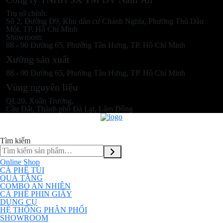
Trụ sở chính:
Số 2, Đường D9, Khu dân cư Chánh Nghĩa, Phường Thủ Dầu
Một, TP. Hồ Chí Minh
Showroom:
88 - 90 Đường 65, Phường Tân Hưng, TP. Hồ Chí Minh
Xưởng sản xuất
88 - 90 Đường 65, Phường Tân Hưng, TP. Hồ Chí Minh
Vùng nguyên liệu
QL20, Xuân Trường,
Cầu Đất, Thành phố Đà Lạt, Lâm Đồng
Tìm kiếm
Online Shop
CÀ PHÊ TÚI
QUÀ TẶNG
COMBO AN NHIÊN
CÀ PHÊ PHIN GIẤY
DỤNG CỤ
HỆ THỐNG PHÂN PHỐI
SHOWROOM