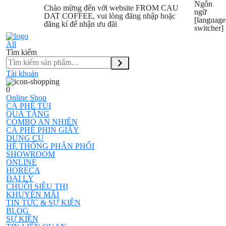
Ngôn
Chào mừng đến với website FROM CAU
ngữ
DAT COFFEE, vui lòng đăng nhập hoặc
[language
đăng kí để nhận ưu đãi
switcher]
All
Tìm kiếm
Tài khoản
0
Online Shop
CÀ PHÊ TÚI
QUÀ TẶNG
COMBO AN NHIÊN
CÀ PHÊ PHIN GIẤY
DỤNG CỤ
HỆ THỐNG PHÂN PHỐI
SHOWROOM
ONLINE
HORECA
ĐẠI LÝ
CHUỖI SIÊU THỊ
KHUYẾN MÃI
TIN TỨC & SỰ KIỆN
BLOG
SỰ KIỆN