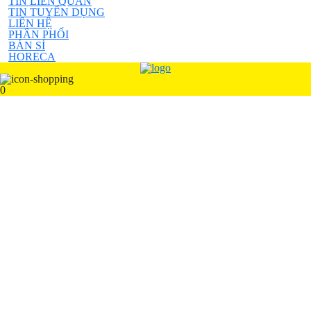
TIN LIÊN QUAN
TIN TUYỂN DỤNG
LIÊN HỆ
PHÂN PHỐI
BÁN SỈ
HORECA
0