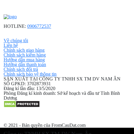
HOTLINE:
0906772537
Về chúng tôi
Liên hệ
Chính sách giao hàng
Chính sách kiểm hàng
Hướng dẫn mua hàng
Hướng dẫn thanh toán
Chính sách đổi trả
Chính sách bảo vệ thông tin
SẢN XUẤT TẠI CÔNG TY TNHH SX TM DV NAM ÂN
SỐ GPKD: 3702873931
Đăng kí lần đầu: 13/5/2020
Phòng Đăng kí kinh doanh: Sở kế hoạch và đầu tư Tỉnh Bình
Dương
© 2021 - Bản quyền của FromCauDat.com
Công ty TNHH SX TM DV Nam Ân