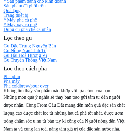
* Sản phẩm dành cho kinh doanh
Sản phẩm đã phối trộn
Quà tặng
Trang thiết bị
* Máy pha cà phê
* Máy xay cà phê
Dụng cụ pha chế cá nhân
Lọc theo gu
Gu Đặc Trưng Nguyên Bản
Gu Nồng Nàn Tinh Tế
Gu Hài Hoà Hương Vị
Gu Truyền Thống Việt Nam
Lọc theo cách pha
Pha phin
Pha máy
Pha coldbrew/pour over
Không tìm thấy sản phẩm nào khớp với lựa chọn của bạn.
Những món quà ý nghĩa sẽ thay bạn trao gửi tâm tư đến người
được nhận. Cùng From Cầu Đất mang đến món quà đặc sản chất
lượng cao được chắt lọc từ những hạt cà phê tốt nhất, được ươm
trồng chăm sóc tỉ mỉ từ bàn tay kì công của Người nông dân Việt
Nam ta và cùng lan toả, nâng tầm giá trị của đặc sản nước nhà.