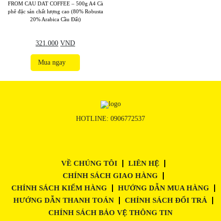
FROM CAU DAT COFFEE – 500g A4 Cà
phê đặc sản chất lượng cao (80% Robusta
20% Arabica Cầu Đất)
321.000
VND
Mua ngay
HOTLINE:
0906772537
VỀ CHÚNG TÔI
LIÊN HỆ
CHÍNH SÁCH GIAO HÀNG
CHÍNH SÁCH KIỂM HÀNG
HƯỚNG DẪN MUA HÀNG
HƯỚNG DẪN THANH TOÁN
CHÍNH SÁCH ĐỔI TRẢ
CHÍNH SÁCH BẢO VỆ THÔNG TIN