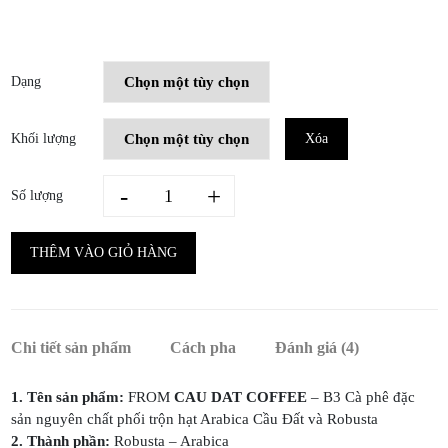
Dạng
Khối lượng
Xóa
FROM
-
+
Số lượng
CAU
DAT
COFFEE
-
THÊM VÀO GIỎ HÀNG
B3
Cà
phê
đặc
sản
nguyên
Chi tiết sản phẩm
chất
Cách pha
Đánh giá (4)
phối
trộn
hạt
1. Tên sản phẩm:
FROM
CAU DAT COFFEE
– B3 Cà phê đặc
Arabica
sản nguyên chất phối trộn hạt Arabica Cầu Đất và Robusta
và
Robusta
2. Thành phần:
Robusta – Arabica