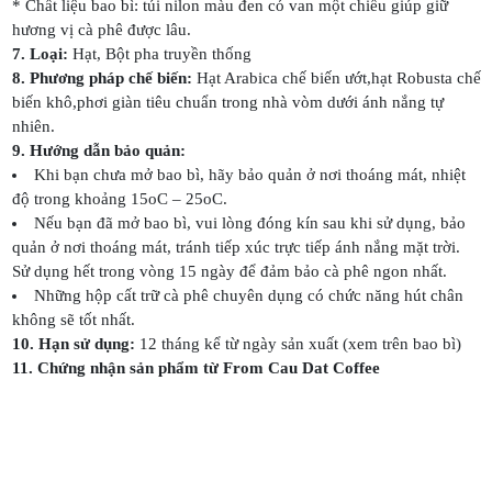
* Chất liệu bao bì: túi nilon màu đen có van một chiều giúp giữ
hương vị cà phê được lâu.
7. Loại:
Hạt, Bột pha truyền thống
8. Phương pháp chế biến:
Hạt Arabica chế biến ướt,hạt Robusta chế
biến khô,phơi giàn tiêu chuẩn trong nhà vòm dưới ánh nắng tự
nhiên.
9. Hướng dẫn bảo quản:
Khi bạn chưa mở bao bì, hãy bảo quản ở nơi thoáng mát, nhiệt
độ trong khoảng 15oC – 25oC.
Nếu bạn đã mở bao bì, vui lòng đóng kín sau khi sử dụng, bảo
quản ở nơi thoáng mát, tránh tiếp xúc trực tiếp ánh nắng mặt trời.
Sử dụng hết trong vòng 15 ngày để đảm bảo cà phê ngon nhất.
Những hộp cất trữ cà phê chuyên dụng có chức năng hút chân
không sẽ tốt nhất.
10. Hạn sử dụng:
12 tháng kể từ ngày sản xuất (xem trên bao bì)
11. Chứng nhận sản phẩm từ From Cau Dat Coffee