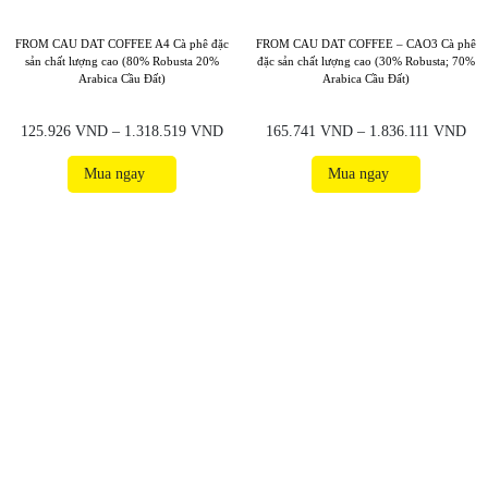
FROM CAU DAT COFFEE A4 Cà phê đặc
FROM CAU DAT COFFEE – CAO3 Cà phê
sản chất lượng cao (80% Robusta 20%
đặc sản chất lượng cao (30% Robusta; 70%
Arabica Cầu Đất)
Arabica Cầu Đất)
125.926
VND
–
1.318.519
VND
165.741
VND
–
1.836.111
VND
Mua ngay
Mua ngay