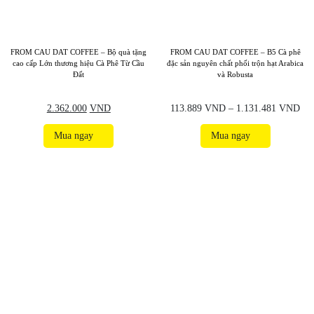
FROM CAU DAT COFFEE – Bộ quà tặng
FROM CAU DAT COFFEE – B5 Cà phê
cao cấp Lớn thương hiệu Cà Phê Từ Cầu
đặc sản nguyên chất phối trộn hạt Arabica
Đất
và Robusta
2.362.000
VND
113.889
VND
–
1.131.481
VND
Mua ngay
Mua ngay