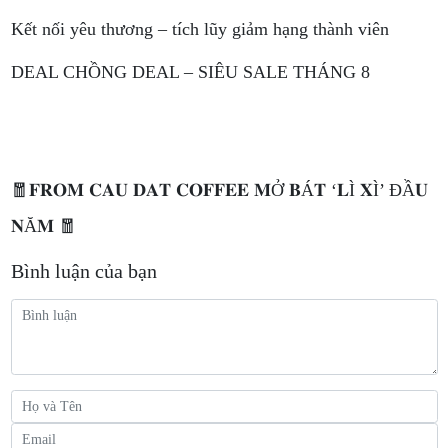
Kết nối yêu thương – tích lũy giảm hạng thành viên
DEAL CHỒNG DEAL – SIÊU SALE THÁNG 8
🧧𝐅𝐑𝐎𝐌 𝐂𝐀𝐔 𝐃𝐀𝐓 𝐂𝐎𝐅𝐅𝐄𝐄 𝐌Ở 𝐁Á𝐓 ‘𝐋Ì 𝐗Ì’ ĐẦ𝐔
𝐍Ă𝐌 🧧
Bình luận của bạn