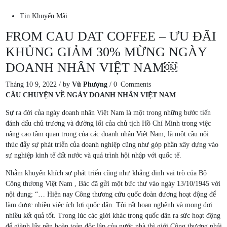
Tin Khuyến Mãi
FROM CAU DAT COFFEE – ƯU ĐÃI
KHỦNG GIẢM 30% MỪNG NGÀY
DOANH NHÂN VIỆT NAM￼
Tháng 10 9, 2022
/
by
Vũ Phượng
/
0 Comments
CÂU CHUYỆN VỀ NGÀY DOANH NHÂN VIỆT NAM
Sự ra đời của ngày doanh nhân Việt Nam là một trong những bước tiến
đánh dấu chủ trương và đường lối của chủ tịch Hồ Chí Minh trong việc
nâng cao tầm quan trọng của các doanh nhân Việt Nam, là một cầu nối
thúc đẩy sự phát triển của doanh nghiệp cũng như góp phần xây dựng vào
sự nghiệp kinh tế đất nước và quá trình hội nhập với quốc tế.
Nhằm khuyến khích sự phát triển cũng như khẳng định vai trò của Bộ
Công thương Việt Nam , Bác đã gửi một bức thư vào ngày 13/10/1945 với
nội dung; “… Hiện nay Công thương cứu quốc đoàn đương hoạt động để
làm được nhiều việc ích lợi quốc dân. Tôi rất hoan nghênh và mong đợi
nhiều kết quả tốt. Trong lúc các giới khác trong quốc dân ra sức hoạt động
để giành lấy nền hoàn toàn độc lập của nước nhà thì giới Công thương phải