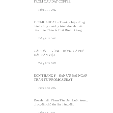
FROM CAU DAT COFFEE
Tháng 11 1, 2022
FROMCAUDAT – Thương hiệu đồng
hành cùng chương trình doanh nhân
tiêu biểu Châu Á Thái Bình Dương
Tháng 6 15, 2022
CẦU ĐẤT – VÙNG TRỒNG CÀ PHÊ
ĐẶC SẢN VIỆT
Tháng 6 15, 2022
ĐÓ𝐍 𝐓𝐇Á𝐍𝐆 𝟓 – 𝐒Ă𝐍 Ư𝐔 ĐÃ𝐈 𝐍𝐆Ậ𝐏
𝐓𝐑À𝐍 𝐓Ừ 𝐅𝐑𝐎𝐌𝐂𝐀𝐔𝐃𝐀𝐓
Tháng 5 13, 2022
Doanh nhân Phạm Tấn Đạt: Luôn trung
thực, đặt chữ tín lên hàng đầu
Tháng 4 8, 2022