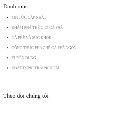
Danh mục
TIN TỨC CẬP NHẬT
KHÁM PHÁ THẾ GIỚI CÀ PHÊ
CÀ PHÊ VÀ SỨC KHOẺ
CÔNG THỨC PHA CHẾ CÀ PHÊ NGON
TUYỂN DỤNG
HOẠT ĐỘNG TRẢI NGHIỆM
Theo dõi chúng tôi