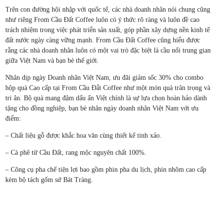
Trên con đường hội nhập với quốc tế, các nhà doanh nhân nói chung cũng
như riêng From Cầu Đất Coffee luôn có ý thức rõ ràng và luôn đề cao
trách nhiệm trong việc phát triển sản xuất, góp phần xây dựng nền kinh tế
đất nước ngày càng vững mạnh. From Cầu Đất Coffee cũng hiểu được
rằng các nhà doanh nhân luôn có một vai trò đặc biệt là cầu nối trung gian
giữa Việt Nam và bạn bè thế giới.
Nhân dịp ngày Doanh nhân Việt Nam, ưu đãi giảm sốc 30% cho combo
hộp quà Cao cấp tại From Cầu Đẩt Coffee như một món quà trân trọng và
tri ân. Bộ quà mang đậm dấu ấn Việt chính là sự lựa chọn hoàn hảo dành
tặng cho đồng nghiệp, bạn bè nhân ngày doanh nhân Việt Nam với ưu
điểm:
– Chất liệu gỗ được khắc hoa văn cùng thiết kế tinh xảo.
– Cà phê từ Cầu Đất, rang mộc nguyên chất 100%.
– Công cụ pha chế tiện lợi bao gồm phin pha du lịch, phin nhôm cao cấp
kèm bộ tách gốm sứ Bát Tràng.