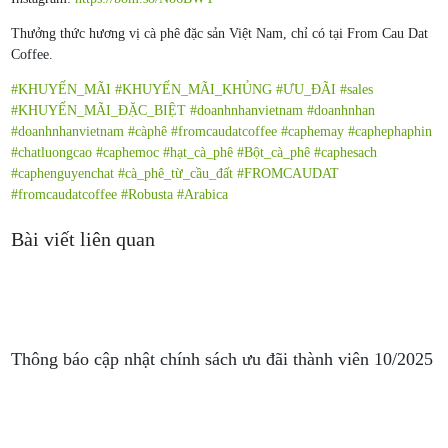
Thưởng thức hương vị cà phê đặc sản Việt Nam, chỉ có tại From Cau Dat
Coffee.
#KHUYẾN_MÃI
#KHUYẾN_MÃI_KHỦNG
#ƯU_ĐÃI
#sales
#KHUYẾN_MÃI_ĐẶC_BIỆT
#doanhnhanvietnam
#doanhnhan
#doanhnhanvietnam
#càphê
#fromcaudatcoffee
#caphemay
#caphephaphin
#chatluongcao
#caphemoc
#hạt_cà_phê
#Bột_cà_phê
#caphesach
#caphenguyenchat
#cà_phê_từ_cầu_đất
#FROMCAUDAT
#fromcaudatcoffee
#Robusta
#Arabica
Bài viết liên quan
Thông báo cập nhật chính sách ưu đãi thành viên 10/2025