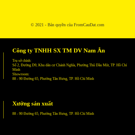
© 2021 - Bản quyền của FromCauDat.com
Công ty TNHH SX TM DV Nam Ân
Trụ sở chính:
Số 2, Đường D9, Khu dân cư Chánh Nghĩa, Phường Thủ Dầu Một, TP. Hồ Chí
Minh
Showroom:
88 - 90 Đường 65, Phường Tân Hưng, TP. Hồ Chí Minh
Xưởng sản xuất
88 - 90 Đường 65, Phường Tân Hưng, TP. Hồ Chí Minh