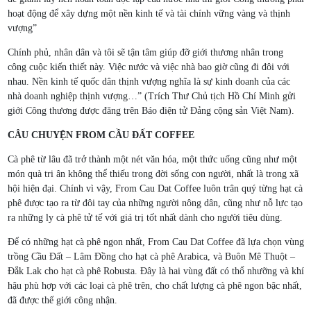
hoạt động để xây dựng một nền kinh tế và tài chính vững vàng và thịnh
vượng”
Chính phủ, nhân dân và tôi sẽ tận tâm giúp đỡ giới thương nhân trong
công cuộc kiến thiết này. Việc nước và việc nhà bao giờ cũng đi đôi với
nhau. Nền kinh tế quốc dân thịnh vượng nghĩa là sự kinh doanh của các
nhà doanh nghiệp thịnh vượng…” (Trích Thư Chủ tịch Hồ Chí Minh gửi
giới Công thương được đăng trên Báo điện tử Đảng cộng sản Việt Nam).
CÂU CHUYỆN FROM CẦU ĐẤT COFFEE
Cà phê từ lâu đã trở thành một nét văn hóa, một thức uống cũng như một
món quà tri ân không thể thiếu trong đời sống con người, nhất là trong xã
hội hiện đại. Chính vì vậy, From Cau Dat Coffee luôn trân quý từng hạt cà
phê được tạo ra từ đôi tay của những người nông dân, cũng như nỗ lực tạo
ra những ly cà phê tử tế với giá trị tốt nhất dành cho người tiêu dùng.
Để có những hạt cà phê ngon nhất, From Cau Dat Coffee đã lựa chọn vùng
trồng Cầu Đất – Lâm Đồng cho hạt cà phê Arabica, và Buôn Mê Thuột –
Đắk Lak cho hạt cà phê Robusta. Đây là hai vùng đất có thổ nhưỡng và khí
hậu phù hợp với các loại cà phê trên, cho chất lượng cà phê ngon bậc nhất,
đã được thế giới công nhận.