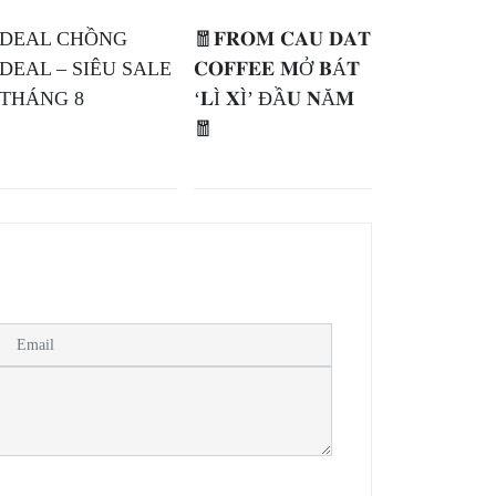
DEAL CHỒNG
🧧𝐅𝐑𝐎𝐌 𝐂𝐀𝐔 𝐃𝐀𝐓
DEAL – SIÊU SALE
𝐂𝐎𝐅𝐅𝐄𝐄 𝐌Ở 𝐁Á𝐓
THÁNG 8
‘𝐋Ì 𝐗Ì’ ĐẦ𝐔 𝐍Ă𝐌
🧧