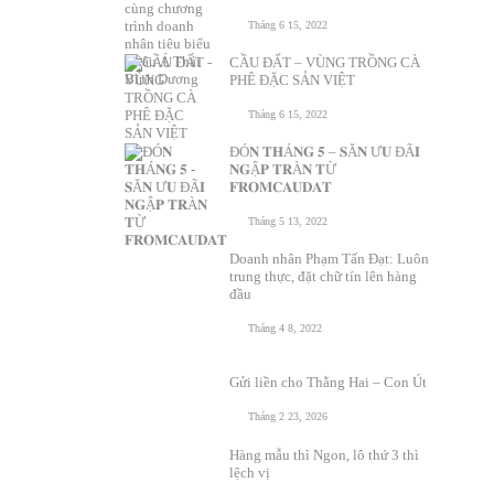
Tháng 6 15, 2022
CẦU ĐẤT – VÙNG TRỒNG CÀ
PHÊ ĐẶC SẢN VIỆT
Tháng 6 15, 2022
ĐÓ𝐍 𝐓𝐇Á𝐍𝐆 𝟓 – 𝐒Ă𝐍 Ư𝐔 ĐÃ𝐈
𝐍𝐆Ậ𝐏 𝐓𝐑À𝐍 𝐓Ừ
𝐅𝐑𝐎𝐌𝐂𝐀𝐔𝐃𝐀𝐓
Tháng 5 13, 2022
Doanh nhân Phạm Tấn Đạt: Luôn
trung thực, đặt chữ tín lên hàng
đầu
Tháng 4 8, 2022
Gửi liền cho Thằng Hai – Con Út
Tháng 2 23, 2026
Hàng mẫu thì Ngon, lô thứ 3 thì
lệch vị