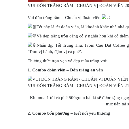
VUI ĐÓN TRĂNG RẰM - CHUẨN VỊ ĐOÀN VIÊN 2
Vui đón trăng rằm – Chuẩn vị đoàn viên
Tết này là tết đoàn viên, là khoảnh khắc nhà nhà 
Vẻ đẹp trăng tròn càng có ý nghĩa hơn khi có thêm 
Nhân dịp Tết Trung Thu, From Cau Dat Coffe
‘Tròn vị bánh, đậm vị cà phê’.
Thưởng thức trọn vẹn vẻ đẹp mùa trăng với:
1. Combo đoàn viên – Đón trăng an yên
VUI ĐÓN TRĂNG RẰM - CHUẨN VỊ ĐOÀN VIÊN 2
Khi mua 1 túi cà phê 500gram bất kì sẽ được tặng ng
trực tiếp tạ
2. Combo bốn phương – Kết nối yêu thương