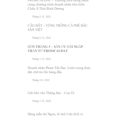
FROMCAUDAT – Thương hiệu đồng hành
cùng chương trình doanh nhân tiêu biểu
Châu Á Thái Bình Dương
Tháng 6 15, 2022
CẦU ĐẤT – VÙNG TRỒNG CÀ PHÊ ĐẶC
SẢN VIỆT
Tháng 6 15, 2022
ĐÓ𝐍 𝐓𝐇Á𝐍𝐆 𝟓 – 𝐒Ă𝐍 Ư𝐔 ĐÃ𝐈 𝐍𝐆Ậ𝐏
𝐓𝐑À𝐍 𝐓Ừ 𝐅𝐑𝐎𝐌𝐂𝐀𝐔𝐃𝐀𝐓
Tháng 5 13, 2022
Doanh nhân Phạm Tấn Đạt: Luôn trung thực,
đặt chữ tín lên hàng đầu
Tháng 4 8, 2022
Gửi liền cho Thằng Hai – Con Út
Tháng 2 23, 2026
Hàng mẫu thì Ngon, lô thứ 3 thì lệch vị