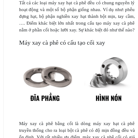
Tất cả các loại máy xay hạt cà phê đều có chung nguyên lý
hoạt động và một số bộ phận giống nhau. Ví dụ như: phễu
đựng hạt, bộ phận nghiền xay hạt thành bột mịn, tay cầm,
…. Điểm khác biệt lớn nhất trong cấu tạo máy xay cà phê
nằm ở phần cối hoặc lưỡi xay. Sự khác biệt đó như thế nào?
Máy xay cà phê có cấu tạo cối xay
Máy xay cà phê bằng cối là dòng máy xay hạt cà phê
truyền thống cho ra loại bột cà phê có độ mịn đồng đều và
ổn định. Với rất nhiều ưu điểm, máy xay cà phê cối có giá