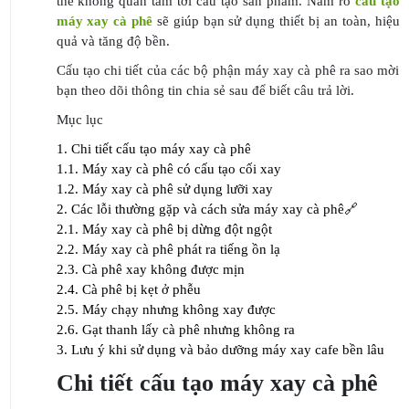
thể không quan tâm tới cấu tạo sản phẩm. Nắm rõ
cấu tạo
máy xay cà phê
sẽ giúp bạn sử dụng thiết bị an toàn, hiệu
quả và tăng độ bền.
Cấu tạo chi tiết của các bộ phận máy xay cà phê ra sao mời
bạn theo dõi thông tin chia sẻ sau để biết câu trả lời.
Mục lục
1.
Chi tiết cấu tạo máy xay cà phê
1.1.
Máy xay cà phê có cấu tạo cối xay
1.2.
Máy xay cà phê sử dụng lưỡi xay
2.
Các lỗi thường gặp và cách sửa máy xay cà phê🔗
2.1.
Máy xay cà phê bị dừng đột ngột
2.2.
Máy xay cà phê phát ra tiếng ồn lạ
2.3.
Cà phê xay không được mịn
2.4.
Cà phê bị kẹt ở phễu
2.5.
Máy chạy nhưng không xay được
2.6.
Gạt thanh lấy cà phê nhưng không ra
3.
Lưu ý khi sử dụng và bảo dưỡng máy xay cafe bền lâu
Chi tiết cấu tạo máy xay cà phê