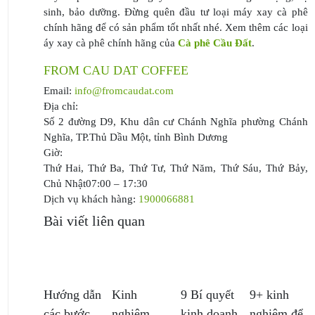
sinh, bảo dưỡng. Đừng quên đầu tư loại máy xay cà phê
chính hãng để có sản phẩm tốt nhất nhé. Xem thêm các loại
áy xay cà phê chính hãng của
Cà phê Cầu Đất
.
FROM CAU DAT COFFEE
Email:
info@fromcaudat.com
Địa chỉ:
Số 2 đường D9, Khu dân cư Chánh Nghĩa
phường Chánh
Nghĩa, TP.Thủ Dầu Một
,
tỉnh Bình Dương
Giờ:
Thứ Hai, Thứ Ba, Thứ Tư, Thứ Năm, Thứ Sáu, Thứ Bảy,
Chủ Nhật
07:00 – 17:30
Dịch vụ khách hàng:
1900066881
Bài viết liên quan
Hướng dẫn
Kinh
9 Bí quyết
9+ kinh
các bước
nghiệm
kinh doanh
nghiệm để