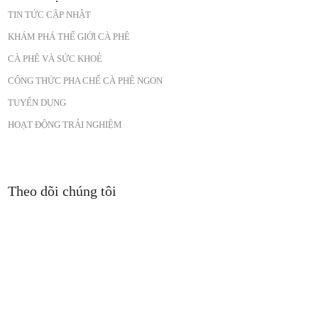
TIN TỨC CẬP NHẬT
KHÁM PHÁ THẾ GIỚI CÀ PHÊ
CÀ PHÊ VÀ SỨC KHOẺ
CÔNG THỨC PHA CHẾ CÀ PHÊ NGON
TUYỂN DỤNG
HOẠT ĐỘNG TRẢI NGHIỆM
Theo dõi chúng tôi