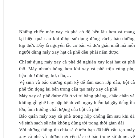
Những chiếc máy xay cà phê có độ bền lâu hơn và mang
lại hiệu quả cao khi được sử dụng đúng cách, bảo dưỡng
kịp thời. Đây là nguyên tắc cơ bản và đơn giản nhất mà mỗi
người dùng máy xay hạt cà phê đều phải nắm được.
Chỉ sử dụng máy xay cà phê để nghiền xay loại hạt cà phê
thô. Máy nhanh hỏng hơn khi xay cà phê trộn cùng phụ
liệu như đường, bơ, dầu,…
Vệ sinh và bảo dưỡng định kỳ để làm sạch lớp dầu, bột cà
phê tồn đọng lại bên trong cấu tạo máy xay cà phê
Máy xay cà phê được đặt ở vị trí bằng phẳng, chắc chắn và
không gồ ghề hay bập bênh vừa nguy hiểm lại gây tiếng ồn
lớn, ảnh hưởng chất lượng của bột cà phê
Bảo quản máy xay cà phê trong hộp chống ẩm sau khi đã
vệ sinh sạch sẽ nếu không dùng tới trong thời gian dài
Với những thông tin chia sẻ ở trên bạn đã biết cấu tạo máy
xay cà phê và những nguyên tắc cơ bản trong sử dụng, vệ