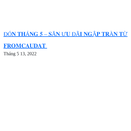
ĐÓ𝐍 𝐓𝐇Á𝐍𝐆 𝟓 – 𝐒Ă𝐍 Ư𝐔 ĐÃ𝐈 𝐍𝐆Ậ𝐏 𝐓𝐑À𝐍 𝐓Ừ
𝐅𝐑𝐎𝐌𝐂𝐀𝐔𝐃𝐀𝐓
Tháng 5 13, 2022