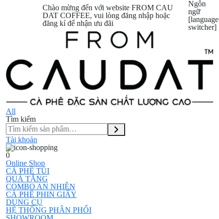
Ngôn
Chào mừng đến với website FROM CAU
ngữ
DAT COFFEE, vui lòng đăng nhập hoặc
[language
đăng kí để nhận ưu đãi
switcher]
All
Tìm kiếm
Tài khoản
0
Online Shop
CÀ PHÊ TÚI
QUÀ TẶNG
COMBO AN NHIÊN
CÀ PHÊ PHIN GIẤY
DỤNG CỤ
HỆ THỐNG PHÂN PHỐI
SHOWROOM