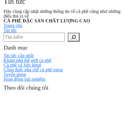
Tin tức
Hãy cùng cập nhật những thông tin về cà phê cũng như những
điều thú vị về
CÀ PHÊ ĐẶC SẢN CHẤT LƯỢNG CAO
Trang chủ
Tin tức
Tìm kiếm
Danh mục
Tin tức cập nhật
Khám phá thế giới cà phê
Cà phê và Sức khoẻ
Công thức pha chế cà phê ngon
Tuyển dụng
Hoạt động trải nghiệm
Theo dõi chúng tôi