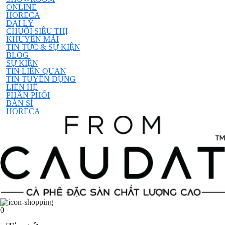
ONLINE
HORECA
ĐẠI LÝ
CHUỖI SIÊU THỊ
KHUYẾN MÃI
TIN TỨC & SỰ KIỆN
BLOG
SỰ KIỆN
TIN LIÊN QUAN
TIN TUYỂN DỤNG
LIÊN HỆ
PHÂN PHỐI
BÁN SỈ
HORECA
0