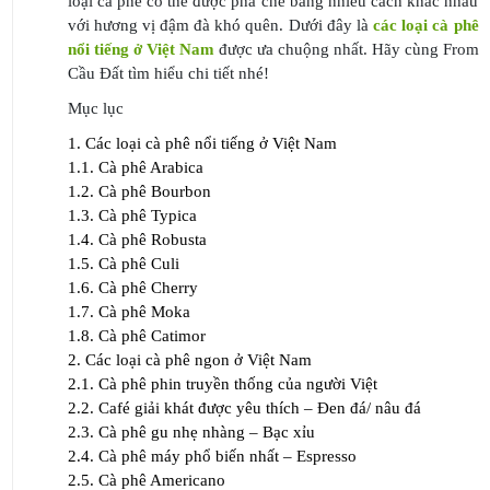
loại cà phê có thể được pha chế bằng nhiều cách khác nhau
với hương vị đậm đà khó quên. Dưới đây là
các loại cà phê
nổi tiếng ở Việt Nam
được ưa chuộng nhất. Hãy cùng From
Cầu Đất tìm hiểu chi tiết nhé!
Mục lục
1.
Các loại cà phê nổi tiếng ở Việt Nam
1.1.
Cà phê Arabica
1.2.
Cà phê Bourbon
1.3.
Cà phê Typica
1.4.
Cà phê Robusta
1.5.
Cà phê Culi
1.6.
Cà phê Cherry
1.7.
Cà phê Moka
1.8.
Cà phê Catimor
2.
Các loại cà phê ngon ở Việt Nam
2.1.
Cà phê phin truyền thống của người Việt
2.2.
Café giải khát được yêu thích – Đen đá/ nâu đá
2.3.
Cà phê gu nhẹ nhàng – Bạc xỉu
2.4.
Cà phê máy phổ biến nhất – Espresso
2.5.
Cà phê Americano