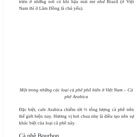
triển ở những nơi có khí hậu mát mẻ như Brazil (ở Việt
Nam thì ở Lâm Đồng là chủ yếu).
Một trong những các loại cà phê phổ biến ở Việt Nam – Cà
phê Arabica
Đặc biệt, cafe Arabica chiếm tới ⅔ tổng lượng cà phê trên
thế giới hiện nay. Hương vị hơi chua nhẹ là điều tạo nên sự
khác biệt của loại cà phê này.
Cà phê Bourbon