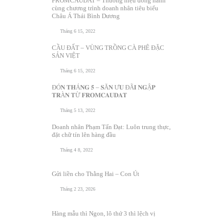
FROMCAUDAT – Thương hiệu đồng hành
cùng chương trình doanh nhân tiêu biểu
Châu Á Thái Bình Dương
Tháng 6 15, 2022
CẦU ĐẤT – VÙNG TRỒNG CÀ PHÊ ĐẶC
SẢN VIỆT
Tháng 6 15, 2022
ĐÓ𝐍 𝐓𝐇Á𝐍𝐆 𝟓 – 𝐒Ă𝐍 Ư𝐔 ĐÃ𝐈 𝐍𝐆Ậ𝐏
𝐓𝐑À𝐍 𝐓Ừ 𝐅𝐑𝐎𝐌𝐂𝐀𝐔𝐃𝐀𝐓
Tháng 5 13, 2022
Doanh nhân Phạm Tấn Đạt: Luôn trung thực,
đặt chữ tín lên hàng đầu
Tháng 4 8, 2022
Gửi liền cho Thằng Hai – Con Út
Tháng 2 23, 2026
Hàng mẫu thì Ngon, lô thứ 3 thì lệch vị