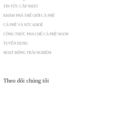
TIN TỨC CẬP NHẬT
KHÁM PHÁ THẾ GIỚI CÀ PHÊ
CÀ PHÊ VÀ SỨC KHOẺ
CÔNG THỨC PHA CHẾ CÀ PHÊ NGON
TUYỂN DỤNG
HOẠT ĐỘNG TRẢI NGHIỆM
Theo dõi chúng tôi