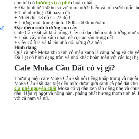
cho trái có
hương vị cà phê
chuẩn nhất.
+ Địa hình từ 1500m so với mực nước biển và trên sườn dốc th
+ Thổ nhưỡng: đất bazan đỏ
+ Nhiệt độ: 18 độ C- 22 độ C
+ Lượng mưa trung bình: 1800- 2600mm/năm
OM
Đặc điểm sinh trưởng của cây
Cafe Cầu Đất rất khó trồng. Cây có đặc điểm sinh trưởng như s
+ Thân cây màu xám nhạt, dễ cọc ăn sâu trong đất
+ Cây có ít lá và lá tán nhỏ đối xứng ở 2 bên
Hình dáng
Quả cà phê Moka khi xanh có màu xanh lá căng bóng và chuyể
Đà Lạt có hình dạng tròn và nhỏ khác hoàn toàn với các loại hạt 
Cafe Moka Cầu Đất có vị gì?
Thương hiệu cafe Moka Cầu Đất nổi tiếng khắp trong và ngoài 
Moka Cầu Đất đặc biệt đến mức được giới sành cà phê đặt cho 
Cà phê nguyên chất
Moka có vị đầu xen lẫn đắng nhẹ và chua 
dầu. Hậu vị ngọt và nồng nàn, phảng phất hương thơm tinh tế. 
với cả nam và nữ.