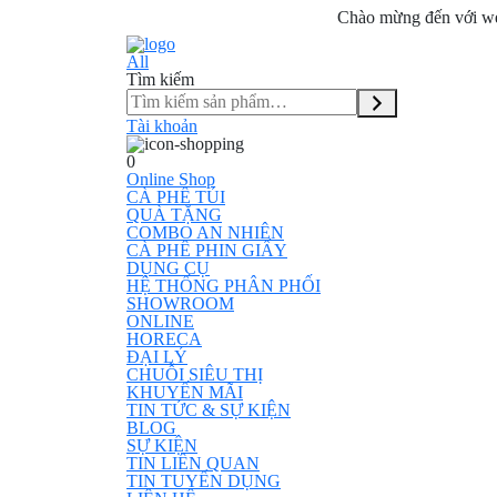
Chào mừng đến với w
All
Tìm kiếm
Tài khoản
0
Online Shop
CÀ PHÊ TÚI
QUÀ TẶNG
COMBO AN NHIÊN
CÀ PHÊ PHIN GIẤY
DỤNG CỤ
HỆ THỐNG PHÂN PHỐI
SHOWROOM
ONLINE
HORECA
ĐẠI LÝ
CHUỖI SIÊU THỊ
KHUYẾN MÃI
TIN TỨC & SỰ KIỆN
BLOG
SỰ KIỆN
TIN LIÊN QUAN
TIN TUYỂN DỤNG