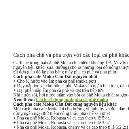
Cách pha chế và pha trộn với các loại cà phê khá
Caffeine trong hạt cà phê Moka chỉ chiếm khoảng 1%. Vì vậy 
nguyên liệu khác (sữa, đường) cho ra những loại đồ uống thượ
rất đơn giản đó là: pha bằng máy pha cà phê và pha phin.
Cách pha cafe Moka Cầu Đất nguyên nhất
+ Cho ½ nước vào ấm pha cà phê (moka pot)
+ Đậy nắp lọc và cho bột cà phê Moka vào ngăn bên trên, dàn t
+ Đặt phần nắp ấm pha cà phê và đặt trên bếp lửa
Khi nước sôi, hơi nước thấm vào bột cà phê Moka chiết ra giọt
Xem thêm:
Cách sử dụng bình pha cà phê moka
Cách pha cafe Moka Cầu Đất cùng nguyên liệu khác
Mỗi cách pha cafe Moka lại cho hương vị tinh túy và độc đáo 
đừng ngần ngại thử thêm công thức pha chế sau nhé!
+ Pha cà phê Moka, Robusta và ca cao theo tỉ lệ 5:4:1
+ Pha cà phê Moka, Robusta và ca cao theo tỉ lệ 3:6:1
+ Pha cà phê Moka, Robusta, cherry và ca cao theo tỉ lệ 5:2:2:1