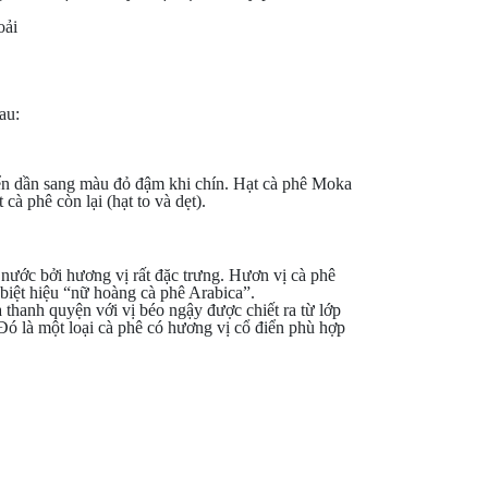
oải
au:
n dần sang màu đỏ đậm khi chín. Hạt cà phê Moka
cà phê còn lại (hạt to và dẹt).
nước bởi hương vị rất đặc trưng. Hươn vị cà phê
biệt hiệu “nữ hoàng cà phê Arabica”.
thanh quyện với vị béo ngậy được chiết ra từ lớp
Đó là một loại cà phê có hương vị cổ điển phù hợp