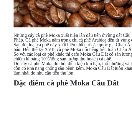
Những cây cà phê Moka xuất hiện lần đầu tiên ở vùng đất Cầu 
Pháp. Cà phê Moka nằm trong chi cà phê Arabica đến từ vùng đ
Sau đó, loại cà phê này xuất hiện nhiều ở các quốc gia Châu 
bán. Đến thế kỷ XVII, cà phê Moka nổi tiếng trên toàn Châu Â
So với các loại cà phê khác thì cafe Moka Cầu Đất có sản lượn
chiếm khoảng 10%/tổng sản lượng thu hoạch cà phê.
Do cây cà phê Moka đòi hỏi điều kiện khí hậu, thổ nhưỡng và k
còn có khả năng chống sâu bệnh kém. Moka Cầu Đất luôn khan 
làm nhái do nhu cầu tiêu thụ lớn.
Đặc điểm cà phê Moka Cầu Đất