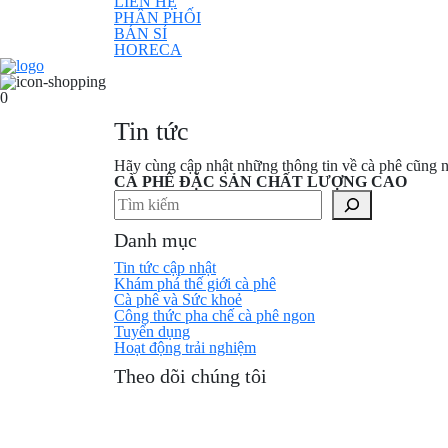
LIÊN HỆ
PHÂN PHỐI
BÁN SỈ
HORECA
0
Tin tức
Hãy cùng cập nhật những thông tin về cà phê cũng n
CÀ PHÊ ĐẶC SẢN CHẤT LƯỢNG CAO
Tìm kiếm
Danh mục
Tin tức cập nhật
Khám phá thế giới cà phê
Cà phê và Sức khoẻ
Công thức pha chế cà phê ngon
Tuyển dụng
Hoạt động trải nghiệm
Theo dõi chúng tôi